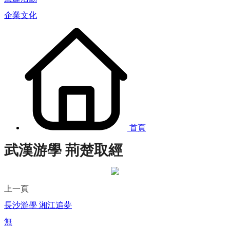
企業文化
首頁
武漢游學 荊楚取經
上一頁
長沙游學 湘江追夢
無