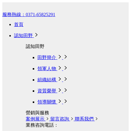
服務熱線：0371-65825291
首頁
認知田野
認知田野
田野簡介
領軍人物
組織結構
資質榮譽
領導關懷
營銷與服務
案例展示
留言咨詢
聯系我們
業務咨詢電話：