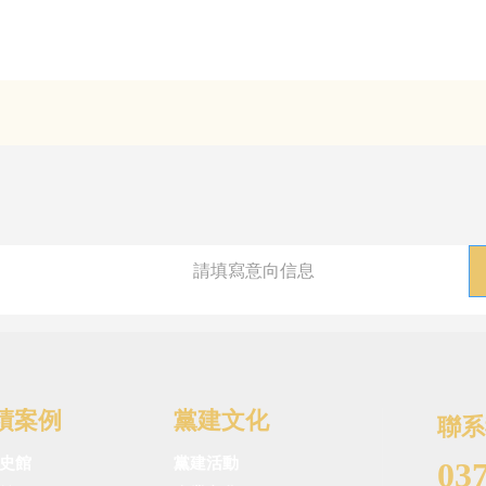
績案例
黨建文化
聯系
史館
黨建活動
03