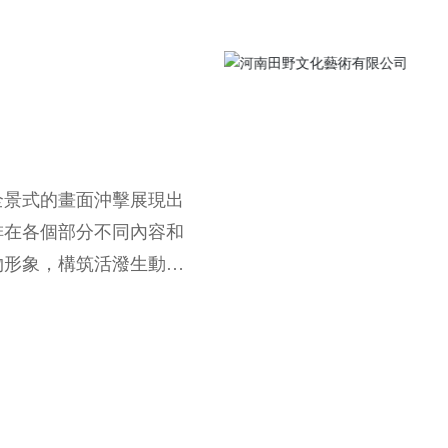
全景式的畫面沖擊展現出
排在各個部分不同內容和
物形象，構筑活潑生動、
寫實與寫意交融的創作手
覽內涵，運用豐富的裝飾
綜合新媒介藝術等豐富的