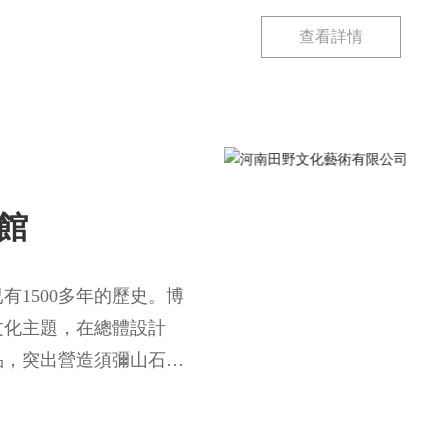
學藝術發展所起的積極
查看詳情
結合，把觀眾感受納入
館
1500多年的歷史。博
文化主題，在總體設計
品，突出營造須彌山石窟
多樣、特色鮮明、內涵豐
、實物及造型、復原、雕