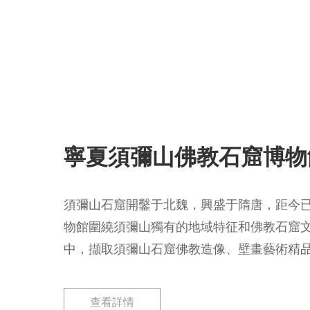
寧夏須彌山佛教石窟博物
須彌山石窟開鑿于北魏，興盛于隋唐，距今已有
物館圍繞須彌山獨有的地域特征和佛教石窟
中，擷取須彌山石窟佛教造像、壁畫藝術精
文化和固原濃郁的絲路文化氛圍。采用手法
富、物化典章的設計原則，借助展板、燈箱
查看詳情