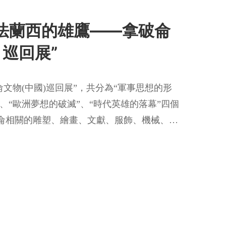
法蘭西的雄鷹——拿破侖
巡回展”
侖文物(中國)巡回展”，共分為“軍事思想的形
”、“歐洲夢想的破滅”、“時代英雄的落幕”四個
侖相關的雕塑、繪畫、文獻、服飾、機械、生
(套)，從軍事思想、政治主張、愛情故事及其崇
展示了拿破侖跌宕起伏的傳奇一生，旨在為深
交流合作，促進中法文明交流互鑒做出積極共