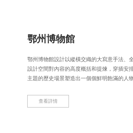
鄂州博物館
鄂州博物館設計以縱橫交織的大寫意手法、
設計空間對內容的高度概括和提煉，穿插安
主題的歷史場景塑造出一個個鮮明飽滿的人
極具感染力的藝術空間。在表現形式上，以
法升華主題，從外向內，層層遞進地詮釋展
查看詳情
藝術、造型藝術、聲效藝術、光影藝術以及
展示語言，收到了高潮迭起的展覽效果。