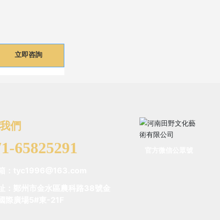
立即咨詢
我們
71-65825291
官方微信公眾號
箱：tyc1996@163.com
址：鄭州市金水區農科路38號金
國際廣場5#東-21F