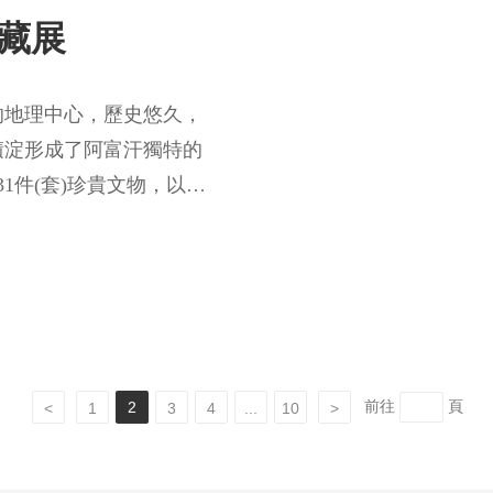
藏展
的地理中心，歷史悠久，
積淀形成了阿富汗獨特的
1件(套)珍貴文物，以法
姆4處考古遺址為線索，
明，勾勒出古代阿富汗的
的文明圖景。
前往
頁
2
<
1
3
4
...
10
>