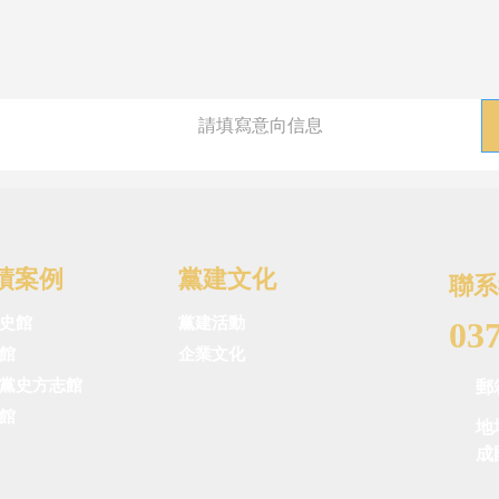
績案例
黨建文化
聯系
史館
黨建活動
03
館
企業文化
郵
黨史方志館
館
地
成