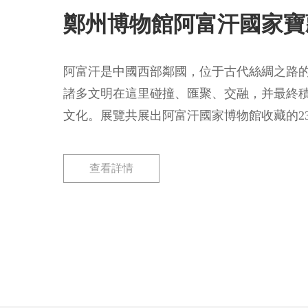
鄭州博物館阿富汗國家寶
阿富汗是中國西部鄰國，位于古代絲綢之路
諸多文明在這里碰撞、匯聚、交融，并最終
文化。展覽共展出阿富汗國家博物館收藏的23
羅爾丘地、阿伊·哈努姆、蒂拉丘地和貝格拉
向世人述說阿富汗這片熱土曾經的輝煌與文
查看詳情
早期歷史進程，集中展現了古代阿富汗多元