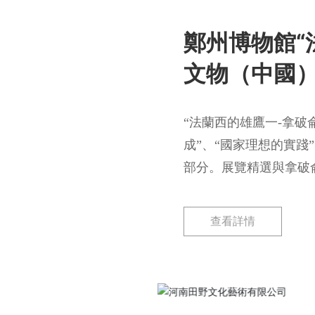
鄭州博物館“
文物（中國）
“法蘭西的雄鷹一-拿破
成”、“國家理想的實踐
部分。展覽精選與拿破
活用品等展品共254件
尚的藝術等方面，生動
查看詳情
化中法兩國文博領域的
享。