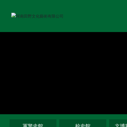
軍警史館
校史館
文博