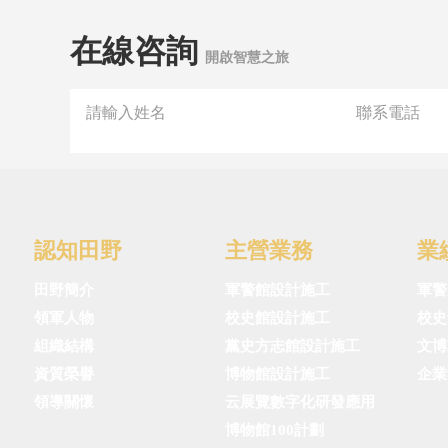
在線咨詢
開啟智慧之旅
認知田野
主營業務
業
田野簡介
軍警館設計施工
軍警
領軍人物
校史館設計施工
校史
組織結構
黨史方志館設計施工
文博
資質榮譽
博物館設計施工
企業
領導關懷
云展覽數字化研發應用
博物館100計劃